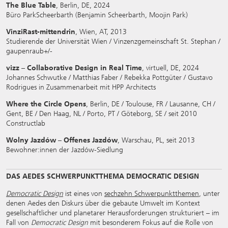
The Blue Table
, Berlin, DE, 2024
Büro ParkScheerbarth (Benjamin Scheerbarth, Moojin Park)
VinziRast-mittendrin
, Wien, AT, 2013
Studierende der Universität Wien / Vinzenzgemeinschaft St. Stephan /
gaupenraub+/-
vizz – Collaborative Design in Real Time
,
virtuell, DE, 2024
Johannes Schwutke / Matthias Faber / Rebekka Pottgüter / Gustavo
Rodrigues in Zusammenarbeit mit HPP Architects
Where the Circle Opens
, Berlin, DE / Toulouse, FR / Lausanne, CH /
Gent, BE / Den Haag, NL / Porto, PT / Göteborg, SE / seit 2010
Constructlab
Wolny Jazdów – Offenes Jazdów
, Warschau, PL, seit 2013
Bewohner:innen der Jazdów-Siedlung
DAS AEDES SCHWERPUNKTTHEMA DEMOCRATIC DESIGN
Democratic Design
ist eines von
sechzehn Schwerpunktthemen
, unter
denen Aedes den Diskurs über die gebaute Umwelt im Kontext
gesellschaftlicher und planetarer Herausforderungen strukturiert – im
Fall von
Democratic Design
mit besonderem Fokus auf die Rolle von