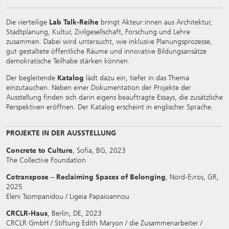
Die vierteilige
Lab Talk-Reihe
bringt Akteur:innen aus Architektur,
Stadtplanung, Kultur, Zivilgesellschaft, Forschung und Lehre
zusammen. Dabei wird untersucht, wie inklusive Planungsprozesse,
gut gestaltete öffentliche Räume und innovative Bildungsansätze
demokratische Teilhabe stärken können.
Der begleitende
Katalog
lädt dazu ein, tiefer in das Thema
einzutauchen. Neben einer Dokumentation der Projekte der
Ausstellung finden sich darin eigens beauftragte Essays, die zusätzliche
Perspektiven eröffnen. Der Katalog erscheint in englischer Sprache.
PROJEKTE IN DER AUSSTELLUNG
Concrete to Culture
, Sofia, BG, 2023
The Collective Foundation
Cotranspose – Reclaiming Spaces of Belonging
, Nord-Evros, GR,
2025
Eleni Tsompanidou / Ligeia Papaioannou
CRCLR-Haus
, Berlin, DE, 2023
CRCLR GmbH / Stiftung Edith Maryon / die Zusammenarbeiter /