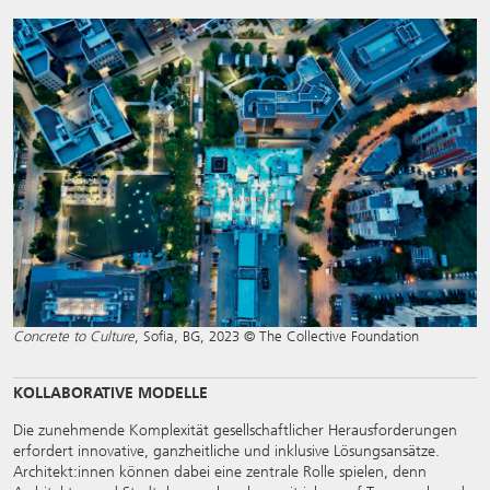
Concrete to Culture
, Sofia, BG, 2023 © The Collective Foundation
KOLLABORATIVE MODELLE
Die zunehmende Komplexität gesellschaftlicher Herausforderungen
erfordert innovative, ganzheitliche und inklusive Lösungsansätze.
Architekt:innen können dabei eine zentrale Rolle spielen, denn