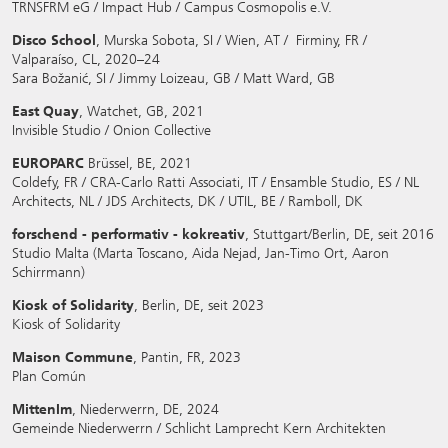
TRNSFRM eG / Impact Hub / Campus Cosmopolis e.V.
Disco School
, Murska Sobota, SI / Wien, AT / Firminy, FR /
Valparaíso, CL, 2020–24
Sara Božanić, SI / Jimmy Loizeau, GB / Matt Ward, GB
East Quay
, Watchet, GB, 2021
Invisible Studio / Onion Collective
EUROPARC
Brüssel, BE, 2021
Coldefy, FR / CRA-Carlo Ratti Associati, IT / Ensamble Studio, ES / NL
Architects, NL / JDS Architects, DK / UTIL, BE / Ramboll, DK
forschend - performativ - kokreativ
, Stuttgart/Berlin, DE, seit 2016
Studio Malta (Marta Toscano, Aida Nejad, Jan-Timo Ort, Aaron
Schirrmann)
Kiosk of Solidarity
, Berlin, DE, seit 2023
Kiosk of Solidarity
Maison Commune
, Pantin, FR, 2023
Plan Común
MittenIm
, Niederwerrn, DE, 2024
Gemeinde Niederwerrn / Schlicht Lamprecht Kern Architekten