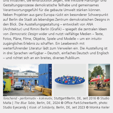
und Initiativen, die eindrucksvoll zeigen, wie inklusive Planungs- und
Gestaltungsprozesse demokratische Teilhabe und gemeinsames
Verantwortungsgefühl für die gebaute Umwelt stärken können.
Neben Projekten aus ganz Europa rückt ein besonderer Schwerpunkt
auf Berlin die Stadt als lebendiges Zentrum demokratischen Designs in
den Blick. Die Ausstellungsgestaltung – entwickelt von ANA
(Architektur) und Rimini Berlin (Grafik) – spiegelt die zentralen Ideen
von
Democratic Design
wider und nutzt vielfältige Medien – Texte,
Fotos, Pläne, Filme, Objekte, Spiele und Modelle – um ein intuitiv
zugängliches Erlebnis zu schaffen. Ein Lesebereich mit
weiterführender Literatur lädt zum Verweilen ein. Die Ausstellung ist
in drei Sprachen verfügbar – Deutsch, einfaches Deutsch und Englisch
– und richtet sich an ein breites, diverses Publikum.
forschend - performativ - kokreativ
, Stuttgart/Berlin, DE, seit 2016 © Studio
Malta |
The Blue Table
, Berlin, DE, 2024 © Office ParkScheerbarth, photo:
Studio Eyecandy |
Kiosk of Solidarity
, Berlin, DE, seit 2023 © Monika Keiler