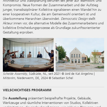
Architektur und Stadtplanung beruhen seit jeher auf Teamwork und
Kompromiss. Neue Formen der Zusammenarbeit und der Aufstieg
junger, transdisziplinärer Kollektive signalisieren einen Wandel hin zu
einer kooperativen Kultur, die am Gemeinwohl orientiert ist und
überkommene Hierarchien überwindet.
Democratic Design
stellt
Akteur:innen vor, die alternative Modelle des Zusammenarbeitens und
kollektive Entscheidungsprozesse als Grundlage zukunftsorientierter
Gestaltung erproben.
Schelde Assembly
, Südküste, NL, seit 2021 © Jord de Kat Angelino |
MittenIm
, Niederwerrn, DE, 2024 © Sebastian Schel
VIELSCHICHTIGES PROGRAMM
Die
Ausstellung
präsentiert beispielhafte Projekte, Gebäude,
Werkzeuge und räumliche Interventionen von Studios, Kollektiven