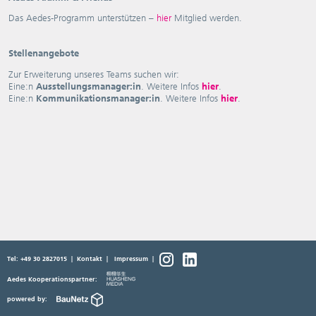
Das Aedes-Programm unterstützen –
hier
Mitglied werden.
Stellenangebote
Zur Erweiterung unseres Teams suchen wir:
Eine:n
Ausstellungsmanager:in
. Weitere Infos
hier
.
Eine:n
Kommunikationsmanager:in
. Weitere Infos
hier
.
Tel: +49 30 2827015
|
Kontakt
|
Impressum
|
Aedes Kooperationspartner:
powered by: