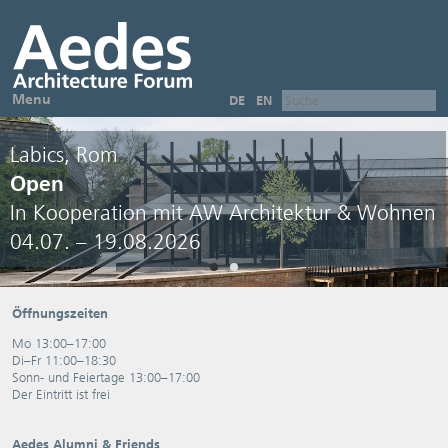
Menu
DE
EN
Labics, Rom
Open
In Kooperation mit AW Architektur & Wohnen
04.07. – 19.08.2026
Öffnungszeiten
Mo 13:00–17:00
Di–Fr 11:00–18:30
Sonn- und Feiertage 13:00–17:00
Der Eintritt ist frei
Aedes Alumni & Friends