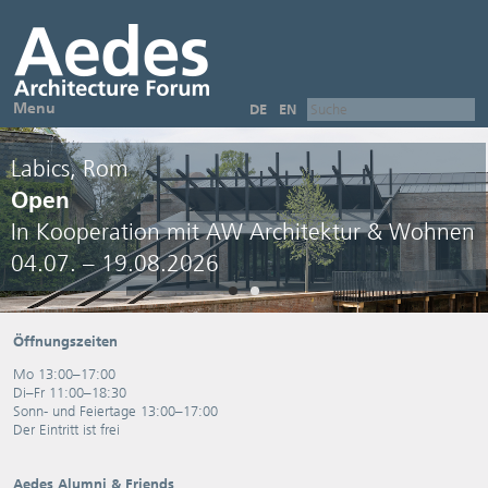
Menu
DE
EN
Labics, Rom
Open
In Kooperation mit AW Architektur & Wohnen
04.07. – 19.08.2026
Öffnungszeiten
Mo 13:00–17:00
Di–Fr 11:00–18:30
Sonn- und Feiertage 13:00–17:00
Der Eintritt ist frei
Aedes Alumni & Friends