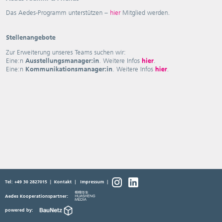
Das Aedes-Programm unterstützen –
hier
Mitglied werden.
Stellenangebote
Zur Erweiterung unseres Teams suchen wir:
Eine:n
Ausstellungsmanager:in
. Weitere Infos
hier
.
Eine:n
Kommunikationsmanager:in
. Weitere Infos
hier
.
Tel: +49 30 2827015
|
Kontakt
|
Impressum
|
Aedes Kooperationspartner:
powered by: