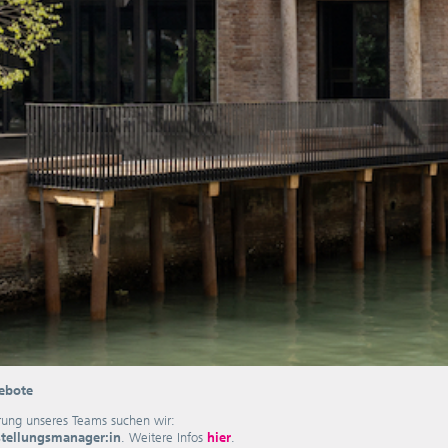
ebote
rung unseres Teams suchen wir:
tellungsmanager:in
. Weitere Infos
hier
.