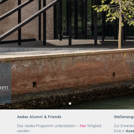
nen
Aedes Alumni & Friends
Stellenang
Das Aedes-Programm unterstützen –
hier
Mitglied
Zur Erweite
werden.
Eine:n
Auss