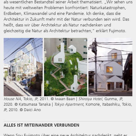
als wesentlichen Bestandteil seiner Arbeit thematisiert. „Wir sehen uns
heute mit weltweiten Problemen konfrontiert: Naturkatastrophen,
Erdbeben, Klimawandel und eine Pandemie. Ich denke, dass die
Architektur in Zukunft mehr mit der Natur verbunden sein wird. Das
heißt, dass wir über Architektur als Natur nachdenken und
gleichzeitig die Natur als Architektur betrachten,“ erklärt Fujimoto.
House NA
, Tokio, JP, 2011. © Iwaan Baan |
Shiroiya Hotel
, Gunma, JP,
2020. © Katsumasa Tanaka |
Tokyo Apartment
, Komone, Itabashiku, Tokio,
JP, 2010. © Daici Ano
ALLES IST MITEINANDER VERBUNDEN
Wenn Sou Fujimoto über eine neue Architektur nachdenkt, geht er