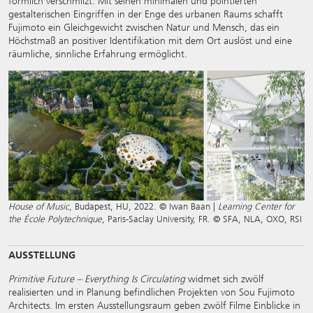
förmlich verschmilzt. Mit seinen minimalen und pointierten
gestalterischen Eingriffen in der Enge des urbanen Raums schafft
Fujimoto ein Gleichgewicht zwischen Natur und Mensch, das ein
Höchstmaß an positiver Identifikation mit dem Ort auslöst und eine
räumliche, sinnliche Erfahrung ermöglicht.
House of Music
, Budapest, HU, 2022. © Iwan Baan |
Learning Center for
the École Polytechnique
, Paris-Saclay University, FR. © SFA, NLA, OXO, RSI
AUSSTELLUNG
Primitive Future – Everything Is Circulating
widmet sich zwölf
realisierten und in Planung befindlichen Projekten von Sou Fujimoto
Architects. Im ersten Ausstellungsraum geben zwölf Filme Einblicke in