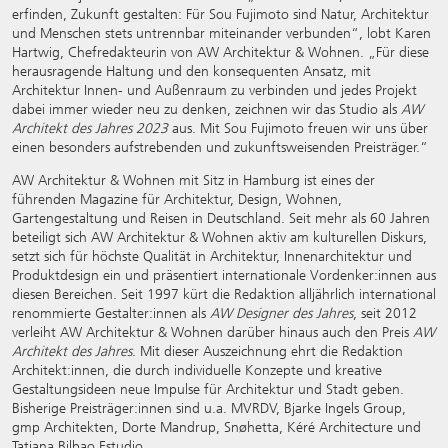
erfinden, Zukunft gestalten: Für Sou Fujimoto sind Natur, Architektur
und Menschen stets untrennbar miteinander verbunden“, lobt Karen
Hartwig, Chefredakteurin von AW Architektur & Wohnen. „Für diese
herausragende Haltung und den konsequenten Ansatz, mit
Architektur Innen- und Außenraum zu verbinden und jedes Projekt
dabei immer wieder neu zu denken, zeichnen wir das Studio als
AW
Architekt des Jahres 2023
aus. Mit Sou Fujimoto freuen wir uns über
einen besonders aufstrebenden und zukunftsweisenden Preisträger.“
AW Architektur & Wohnen mit Sitz in Hamburg ist eines der
führenden Magazine für Architektur, Design, Wohnen,
Gartengestaltung und Reisen in Deutschland. Seit mehr als 60 Jahren
beteiligt sich AW Architektur & Wohnen aktiv am kulturellen Diskurs,
setzt sich für höchste Qualität in Architektur, Innenarchitektur und
Produktdesign ein und präsentiert internationale Vordenker:innen aus
diesen Bereichen. Seit 1997 kürt die Redaktion alljährlich international
renommierte Gestalter:innen als
AW Designer des Jahres
, seit 2012
verleiht AW Architektur & Wohnen darüber hinaus auch den Preis
AW
Architekt des Jahres
. Mit dieser Auszeichnung ehrt die Redaktion
Architekt:innen, die durch individuelle Konzepte und kreative
Gestaltungsideen neue Impulse für Architektur und Stadt geben.
Bisherige Preisträger:innen sind u.a. MVRDV, Bjarke Ingels Group,
gmp Architekten, Dorte Mandrup, Snøhetta, Kéré Architecture und
Tatiana Bilbao Estudio.