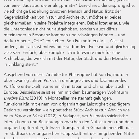
von einer Basis aus, die er als „primitiv“ bezeichnet: die ursprüngliche,
vielschichtige Beziehung zwischen Mensch und Natur. Trotz der
Gegensätzlichkeit von Natur und Architektur, möchte er beides
gleichermaßen in seine Projekte integrieren. Dabei lotet er aus, wie
die Unterschiede nicht nur aufgehoben, sondern auch diffus
miteinander in Resonanz kommen und schwingen können – und
dadurch neue „Orte“ entstehen. Sou Fujimoto erklärt: „Alles ist
anders, aber alles ist miteinander verbunden. Eins sein und gleichzeitig
viele sein. Einfach, aber komplex. Ich interessiere mich für eine
Architektur, die wirklich mit der Natur, der Stadt und den Menschen
in Einklang steht.“
Ausgehend von dieser Architektur-Philosophie hat Sou Fujimoto in
über zwanzig Jahren Praxis ein umfangreiches und faszinierendes
Portfolio entwickelt, vornehmlich in Japan und China, aber auch in
Europa. Beispielsweise ist es ihm mit dem baumartigen Wohnturm
L'Arbre Blanc
(2019) in Montpellier meisterhaft gelungen,
Funktionalität mit einem von origamiartiger Leichtigkeit geprägtem
Design zu verbinden – ein poetisches Stück Architektur. Ähnlich wie
beim
House of Music
(2022) in Budapest, wo Fujimoto spielerische
Interaktionen und Beziehungen zwischen den Nutzer:innen und dem
organisch geformten, teilweise transparenten Gebäude herstellt, das
im Stadtpark der ungarischen Hauptstadt mit der umgebenden Natur