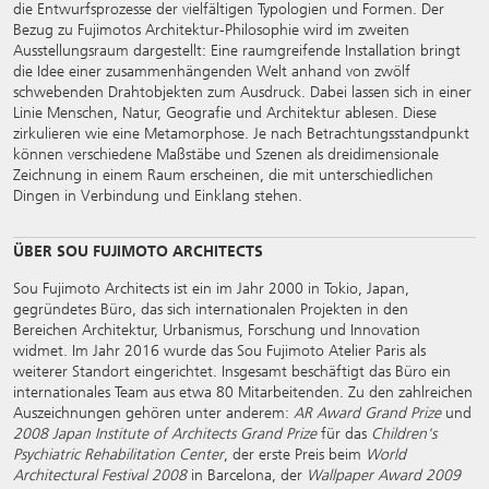
die Entwurfsprozesse der vielfältigen Typologien und Formen. Der
Bezug zu Fujimotos Architektur-Philosophie wird im zweiten
Ausstellungsraum dargestellt: Eine raumgreifende Installation bringt
die Idee einer zusammenhängenden Welt anhand von zwölf
schwebenden Drahtobjekten zum Ausdruck. Dabei lassen sich in einer
Linie Menschen, Natur, Geografie und Architektur ablesen. Diese
zirkulieren wie eine Metamorphose. Je nach Betrachtungsstandpunkt
können verschiedene Maßstäbe und Szenen als dreidimensionale
Zeichnung in einem Raum erscheinen, die mit unterschiedlichen
Dingen in Verbindung und Einklang stehen.
ÜBER SOU FUJIMOTO ARCHITECTS
Sou Fujimoto Architects ist ein im Jahr 2000 in Tokio, Japan,
gegründetes Büro, das sich internationalen Projekten in den
Bereichen Architektur, Urbanismus, Forschung und Innovation
widmet. Im Jahr 2016 wurde das Sou Fujimoto Atelier Paris als
weiterer Standort eingerichtet. Insgesamt beschäftigt das Büro ein
internationales Team aus etwa 80 Mitarbeitenden. Zu den zahlreichen
Auszeichnungen gehören unter anderem:
AR Award Grand Prize
und
2008 Japan Institute of Architects Grand Prize
für das
Children's
Psychiatric Rehabilitation Center
, der erste Preis beim
World
Architectural Festival 2008
in Barcelona, der
Wallpaper Award 2009