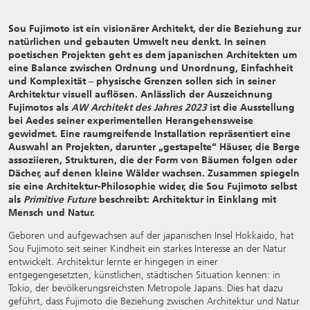
Sou Fujimoto ist ein visionärer Architekt, der die Beziehung zur
natürlichen und gebauten Umwelt neu denkt. In seinen
poetischen Projekten geht es dem japanischen Architekten um
eine Balance zwischen Ordnung und Unordnung, Einfachheit
und Komplexität – physische Grenzen sollen sich in seiner
Architektur visuell auflösen. Anlässlich der Auszeichnung
Fujimotos als
AW Architekt des Jahres 2023
ist die Ausstellung
bei Aedes seiner experimentellen Herangehensweise
gewidmet. Eine raumgreifende Installation repräsentiert eine
Auswahl an Projekten, darunter „gestapelte“ Häuser, die Berge
assoziieren, Strukturen, die der Form von Bäumen folgen oder
Dächer, auf denen kleine Wälder wachsen. Zusammen spiegeln
sie eine Architektur-Philosophie wider, die Sou Fujimoto selbst
als
Primitive Future
beschreibt: Architektur in Einklang mit
Mensch und Natur.
Geboren und aufgewachsen auf der japanischen Insel Hokkaido, hat
Sou Fujimoto seit seiner Kindheit ein starkes Interesse an der Natur
entwickelt. Architektur lernte er hingegen in einer
entgegengesetzten, künstlichen, städtischen Situation kennen: in
Tokio, der bevölkerungsreichsten Metropole Japans. Dies hat dazu
geführt, dass Fujimoto die Beziehung zwischen Architektur und Natur