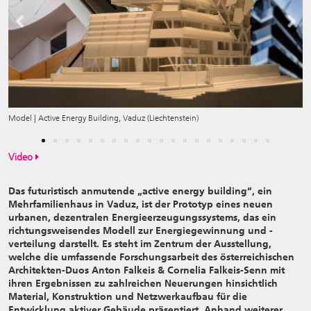
Previous
Next
Model | Active Energy Building, Vaduz (Liechtenstein)
Video
Das futuristisch anmutende „active energy building“, ein
Mehrfamilienhaus in Vaduz, ist der Prototyp eines neuen
urbanen, dezentralen Energieerzeugungssystems, das ein
richtungsweisendes Modell zur Energiegewinnung und -
verteilung darstellt. Es steht im Zentrum der Ausstellung,
welche die umfassende Forschungsarbeit des österreichischen
Architekten-Duos Anton Falkeis & Cornelia Falkeis-Senn mit
ihren Ergebnissen zu zahlreichen Neuerungen hinsichtlich
Material, Konstruktion und Netzwerkaufbau für die
Entwicklung aktiver Gebäude präsentiert. Anhand weiterer