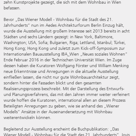
zehn Kunstprojekte gezeigt, die sich mit dem Wohnbau in Wien
befassen.
Bevor „Das Wiener Modell - Wohnbau für die Stadt des 21.
Jahrhunderts“ nun im Aedes Architekturforum Berlin Einzug hält,
wurde die Ausstellung mit großem Interesse seit 2013 bereits in acht
Städten und sechs Ländern gezeigt: in New York, Baltimore,
Washington; USA, Sofia; Bulgarien, Riga; Lettland, Istanbul; Türkei,
Hong Kong; Hong Kong und zuletzt zum Kick-off-Symposium zur
Internationalen Bauausstellung IBA_Wien „Neues soziales Wohnen“
Ende Februar 2016 in der Technischen Universität Wien. Im Zuge
dessen haben die Kuratoren Wolfgang Förster und William Menking
neue Erkenntnisse und Anregungen in die aktuelle Ausstellung
einfließen lassen, die nicht nur gute Wohnbauarchitektur zeigt,
sondern hinter die Fassaden blickt und den gesamten
Realisierungsprozess beschreibt. Mit der Darstellung des Entwurfs-
und Planungsverfahrens, das mit den Jahren immer weiter verfeinert
wurde hoffen die Kuratoren, international allen an diesem Prozess
Beteiligten Anregungen zu geben, wie sie anhand des „Wiener
Modells“ Ansätze in der Auseinandersetzung mit Wohnbau
weiterentwickeln können.
Begleitend zur Ausstellung erscheint die Buchpublikation: „Das
Wiener Modell - Wohnbau für die Stadt des 21. Jahrhunderts“, Jovis