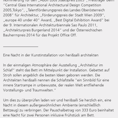
Nominierung für den „Adolf Loos Staatspreis 2005“, Preisträger beim
“Central Glass International Architectural Design Competition
2005,Tokyo“, „Talentförderungspreis des Landes Oberösterreich
2008“ für Architektur, „Förderungspreis der Stadt Wien 2009“,
„europe 40 under 40“ Award, „Best Digital Exhibition Award“ bei
der 9. Internationalen Architekturbiennale Sao Paulo 2011,
„Architekturpreis Burgenland 2014“ und der Österreichischen
Bauherrnpreis 2014 für das Projekt Office Off.
___________________
Eine Nacht in der Kunstinstallation von heri&salli architekten
In der einmaligen Atmosphäre der Ausstellung „Architektur im
Schlaf“ steht das Bett im Mittelpunkt der Installation. Gebettet auf
Stroh sollen angeblich die besten Ideen geboren werden. Die
Architekten heri&salli nennen die Schlafstelle "ein Sinnbild für eine
innere Startrampe in unbewusste, der realen Welt entfliehende
Vorstellungs- und Traumwelten.“
Um dies zu überprüfen laden wir und heri&salli Sie herzlich ein, eine
Nacht in diesem außergewöhnlichen Ambiente (einschließlich
Bettzeug) zu verbringen. Der Pauschalbetrag von 333 Euro beinhaltet
eine Nacht für zwei Personen inklusive Frühstück am Bett.