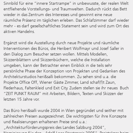
Sinnbild für eine “innere Startrampe” in unbewusste, der realen Welt
entfliehende Vorstellungs- und Traumwelten. Dadurch rückt das Bett
wieder in das Zentrum des Interesses und gewinnt eine neue
räumliche Präsenz im täglichen erleben. Das Schlafzimmer darf wieder
mehr - es darf gesellschaftliches Statement sein und wird zum Ort des
aktiven Handelns.
Ergänzt wird die Ausstellung durch neue Projekte und räumliche
Interventionen des Büros, die Heribert Wolfmayr und Josef Saller in
den Dialog zum Besucher setzen wollen. Mittels Modellen,
Skizzenblättern und Skizzenbüchern, welche die Installation
umgeben, kann der Betrachter einen Einblick in die teils sehr
persönliche Phase der Konzeption von Projekten und Gedanken des
Architekturstudios heri&salli bekommen. Zu sehen sind u.a. die
Projekte Office Off, Wiener Gäste Zimmer, Land schaf(f)t Zaun,
Flederhaus, Faltenkleid und Exit City. Zudem stellen sie ihr neues Buch
“ZEIT PUNKT RAUM” mit Arbeiten, Bildern, Texten und Skizzen der
letzten 15 Jahre vor.
Das Büro heri&salli wurde 2004 in Wien gegründet und seither mit
zahlreichen Preisen ausgezeichnet. Die wichtigsten für ihre Konzepte
und Realisierungen erhaltenen Preise sind u.a.:
„Architekturförderungspreis des Landes Salzburg 2004“,