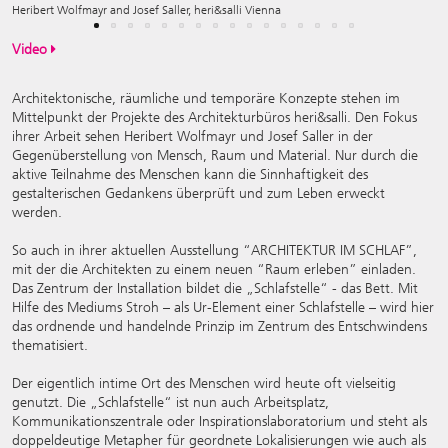
Heribert Wolfmayr and Josef Saller, heri&salli Vienna
Video
Architektonische, räumliche und temporäre Konzepte stehen im
Mittelpunkt der Projekte des Architekturbüros heri&salli. Den Fokus
ihrer Arbeit sehen Heribert Wolfmayr und Josef Saller in der
Gegenüberstellung von Mensch, Raum und Material. Nur durch die
aktive Teilnahme des Menschen kann die Sinnhaftigkeit des
gestalterischen Gedankens überprüft und zum Leben erweckt
werden.
So auch in ihrer aktuellen Ausstellung “ARCHITEKTUR IM SCHLAF”,
mit der die Architekten zu einem neuen “Raum erleben” einladen.
Das Zentrum der Installation bildet die „Schlafstelle“ - das Bett. Mit
Hilfe des Mediums Stroh – als Ur-Element einer Schlafstelle – wird hier
das ordnende und handelnde Prinzip im Zentrum des Entschwindens
thematisiert.
Der eigentlich intime Ort des Menschen wird heute oft vielseitig
genutzt. Die „Schlafstelle“ ist nun auch Arbeitsplatz,
Kommunikationszentrale oder Inspirationslaboratorium und steht als
doppeldeutige Metapher für geordnete Lokalisierungen wie auch als