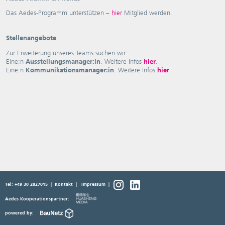
Das Aedes-Programm unterstützen –
hier
Mitglied werden.
Stellenangebote
Zur Erweiterung unseres Teams suchen wir:
Eine:n
Ausstellungsmanager:in
. Weitere Infos
hier
.
Eine:n
Kommunikationsmanager:in
. Weitere Infos
hier
.
Tel: +49 30 2827015
|
Kontakt
|
Impressum
|
Aedes Kooperationspartner:
powered by: