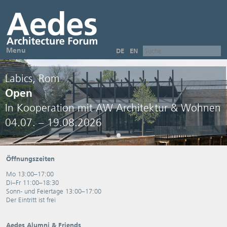
Menu
DE
EN
Labics, Rom
Open
In Kooperation mit AW Architektur & Wohnen
04.07. – 19.08.2026
Öffnungszeiten
Mo 13:00–17:00
Di–Fr 11:00–18:30
Sonn- und Feiertage 13:00–17:00
Der Eintritt ist frei
Aedes Alumni & Friends