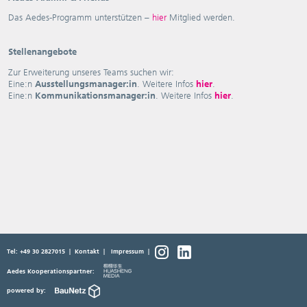
Das Aedes-Programm unterstützen –
hier
Mitglied werden.
Stellenangebote
Zur Erweiterung unseres Teams suchen wir:
Eine:n
Ausstellungsmanager:in
. Weitere Infos
hier
.
Eine:n
Kommunikationsmanager:in
. Weitere Infos
hier
.
Tel: +49 30 2827015
|
Kontakt
|
Impressum
|
Aedes Kooperationspartner:
powered by: