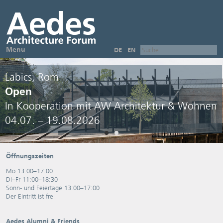
Menu
DE
EN
Labics, Rom
Open
In Kooperation mit AW Architektur & Wohnen
04.07. – 19.08.2026
Öffnungszeiten
Mo 13:00–17:00
Di–Fr 11:00–18:30
Sonn- und Feiertage 13:00–17:00
Der Eintritt ist frei
Aedes Alumni & Friends