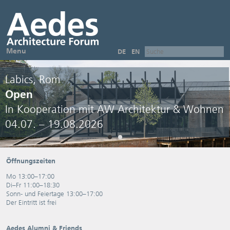
Menu
DE
EN
Labics, Rom
Open
In Kooperation mit AW Architektur & Wohnen
04.07. – 19.08.2026
Öffnungszeiten
Mo 13:00–17:00
Di–Fr 11:00–18:30
Sonn- und Feiertage 13:00–17:00
Der Eintritt ist frei
Aedes Alumni & Friends