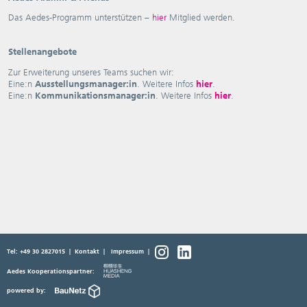
Das Aedes-Programm unterstützen –
hier
Mitglied werden.
Stellenangebote
Zur Erweiterung unseres Teams suchen wir:
Eine:n
Ausstellungsmanager:in
. Weitere Infos
hier
.
Eine:n
Kommunikationsmanager:in
. Weitere Infos
hier
.
Tel: +49 30 2827015
|
Kontakt
|
Impressum
|
Aedes Kooperationspartner:
powered by: