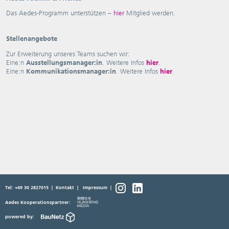
Das Aedes-Programm unterstützen –
hier
Mitglied werden.
Stellenangebote
Zur Erweiterung unseres Teams suchen wir:
Eine:n
Ausstellungsmanager:in
. Weitere Infos
hier
.
Eine:n
Kommunikationsmanager:in
. Weitere Infos
hier
.
Tel: +49 30 2827015
|
Kontakt
|
Impressum
|
Aedes Kooperationspartner:
powered by: