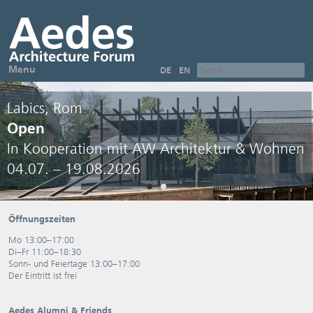
Menu
DE
EN
Labics, Rom
Open
In Kooperation mit AW Architektur & Wohnen
04.07. – 19.08.2026
Öffnungszeiten
Mo 13:00–17:00
Di–Fr 11:00–18:30
Sonn- und Feiertage 13:00–17:00
Der Eintritt ist frei
Aedes Alumni & Friends