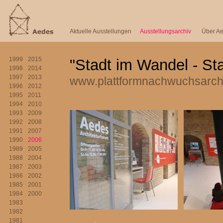
Aktuelle Ausstellungen
Ausstellungsarchiv
Über A
1999
2015
"Stadt im Wandel - Sta
1998
2014
1997
2013
www.plattformnachwuchsarchi
1996
2012
1995
2011
1994
2010
1993
2009
1992
2008
1991
2007
1990
2006
1989
2005
1988
2004
1987
2003
1986
2002
1985
2001
1984
2000
1983
1982
1981